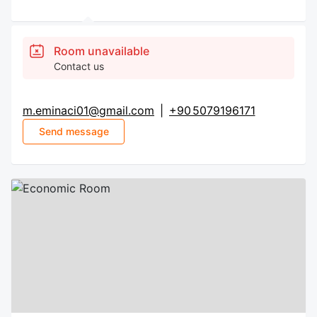
Room unavailable
Contact us
m.eminaci01@gmail.com
|
+90 5079196171
Send message