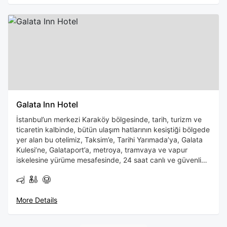
Galata Inn Hotel
İstanbul’un merkezi Karaköy bölgesinde, tarih, turizm ve
ticaretin kalbinde, bütün ulaşım hatlarının kesiştiği bölgede
yer alan bu otelimiz, Taksim’e, Tarihi Yarımada’ya, Galata
Kulesi’ne, Galataport’a, metroya, tramvaya ve vapur
iskelesine yürüme mesafesinde, 24 saat canlı ve güvenli
bir bölgededir. Ücretsiz Wi-Fi, klima ve temiz havlu gibi
olanaklarla donatılmış. İstanbul'un tarihi ve kültürel
zenginliklerini keşfetmek için mükemmel bir konaklama
More Details
noktası!